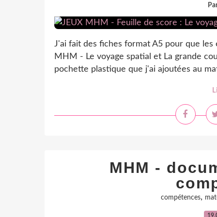
Par
J'ai fait des fiches format A5 pour que le
MHM - Le voyage spatial et La grande cour
pochette plastique que j'ai ajoutées au maté
L
MHM - docum
comp
,
compétences
maté
19.