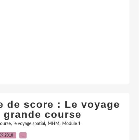
e de score : Le voyage
la grande course
,
,
,
course
le voyage spatial
MHM
Module 1
09.2018
…