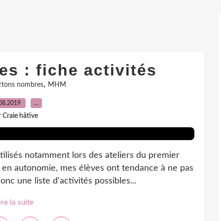
s : fiche activités
,
rtons nombres
MHM
08.2019
…
 Craie hâtive
ilisés notamment lors des ateliers du premier
e en autonomie, mes élèves ont tendance à ne pas
nc une liste d'activités possibles...
ire la suite