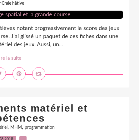
 Craie hâtive
s élèves notent progressivement le score des jeux
se. J'ai glissé un paquet de ces fiches dans une
riel des jeux. Aussi, un...
ire la suite
ents matériel et
étences
,
,
riel
MHM
programmation
08.2018
…