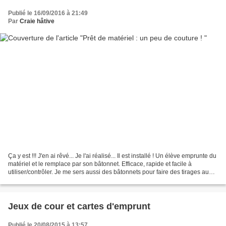
Publié le 16/09/2016 à 21:49
Par
Craie hâtive
Ça y est !!! J'en ai rêvé... Je l'ai réalisé... Il est installé ! Un élève emprunte du
matériel et le remplace par son bâtonnet. Efficace, rapide et facile à
utiliser/contrôler. Je me sers aussi des bâtonnets pour faire des tirages au
sort (responsabilités,...
Jeux de cour et cartes d'emprunt
Publié le 20/08/2015 à 13:57