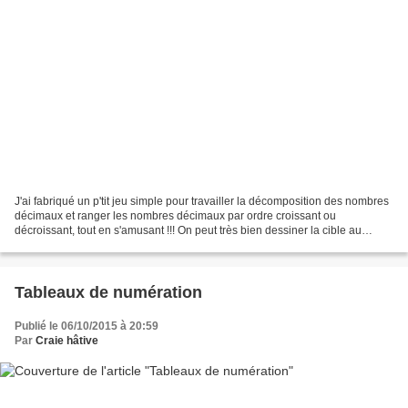
J'ai fabriqué un p'tit jeu simple pour travailler la décomposition des nombres
décimaux et ranger les nombres décimaux par ordre croissant ou
décroissant, tout en s'amusant !!! On peut très bien dessiner la cible au
tableau classique ou sur une grande...
Tableaux de numération
Publié le 06/10/2015 à 20:59
Par
Craie hâtive