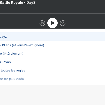
 Battle Royale - DayZ
 DayZ
 a 13 ans (et vous l'avez ignoré)
e (littéralement)
im Rayan
 toutes les règles
s les jeux vidéo
us choquant de Rockstar ? - Le scandale BULLY
e plus moche de Steam
du RÊVE tourne au CAUCHEMAR