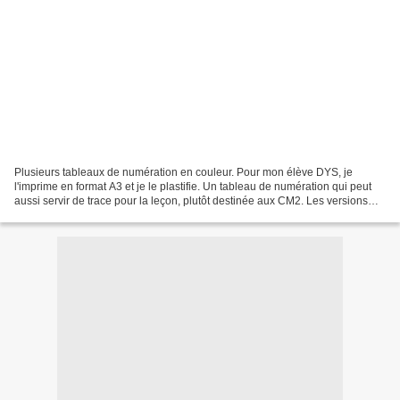
Plusieurs tableaux de numération en couleur. Pour mon élève DYS, je
l'imprime en format A3 et je le plastifie. Un tableau de numération qui peut
aussi servir de trace pour la leçon, plutôt destinée aux CM2. Les versions
modifiables Télécharger « Tableaux...