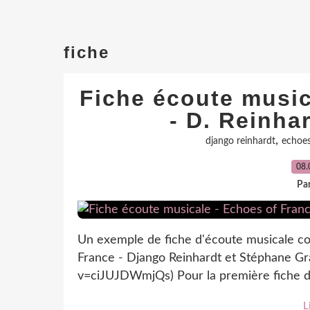
fiche
Fiche écoute music
- D. Reinhar
,
django reinhardt
echoes
08.
Par
Un exemple de fiche d'écoute musicale co
France - Django Reinhardt et Stéphane G
v=ciJUJDWmjQs) Pour la première fiche de 
L