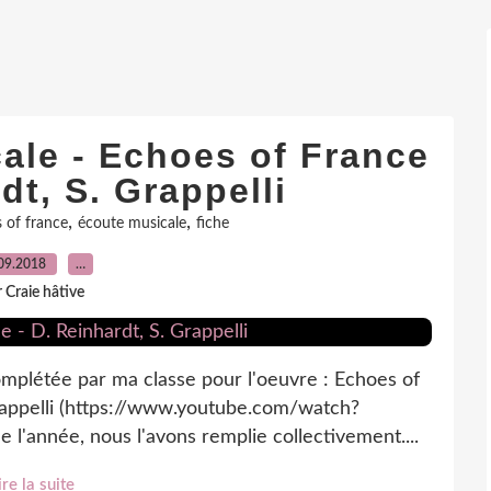
ale - Echoes of France
dt, S. Grappelli
,
,
 of france
écoute musicale
fiche
09.2018
…
 Craie hâtive
mplétée par ma classe pour l'oeuvre : Echoes of
rappelli (https://www.youtube.com/watch?
l'année, nous l'avons remplie collectivement....
ire la suite