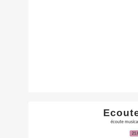
Ecout
écoute musica
21.