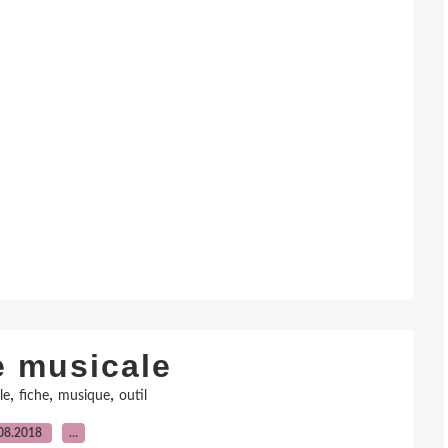
e musicale
,
,
,
le
fiche
musique
outil
08.2018
…