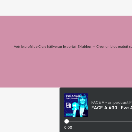
Voir le profil de
Craie hâtive
sur le portail Eklablog
Créer un blog gratuit s
FACE A - un podcast 
FACE A #30 : Eve A
0:00