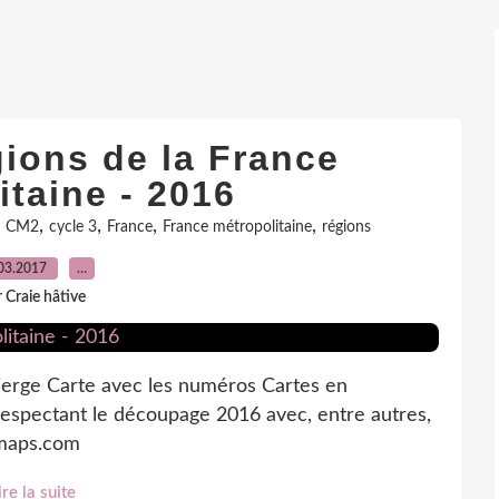
gions de la France
itaine - 2016
,
,
,
,
,
CM2
cycle 3
France
France métropolitaine
régions
03.2017
…
 Craie hâtive
vierge Carte avec les numéros Cartes en
respectant le découpage 2016 avec, entre autres,
-maps.com
ire la suite