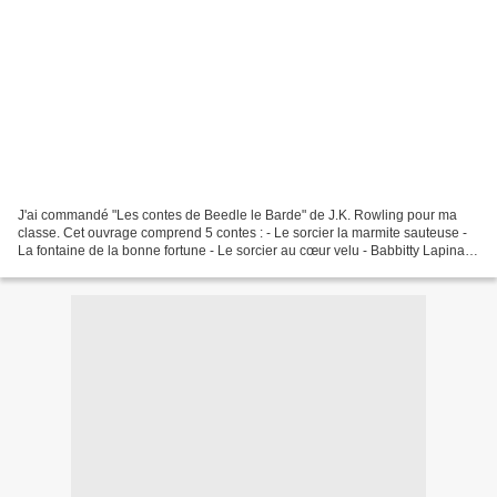
J'ai commandé "Les contes de Beedle le Barde" de J.K. Rowling pour ma
classe. Cet ouvrage comprend 5 contes : - Le sorcier la marmite sauteuse -
La fontaine de la bonne fortune - Le sorcier au cœur velu - Babbitty Lapina et
la souche qui gloussait - Le...