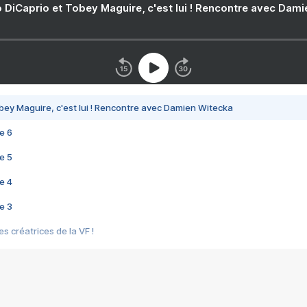
 DiCaprio et Tobey Maguire, c'est lui ! Rencontre avec Dam
bey Maguire, c'est lui ! Rencontre avec Damien Witecka
e 6
e 5
e 4
e 3
s créatrices de la VF !
e 2
e 1
e Mektoub My Love arrive enfin ! Rencontre avec Shaïn Boumedine et Sal