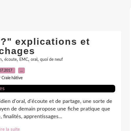
?" explications et
ichages
,
,
,
,
n
écoute
EMC
oral
quoi de neuf
07.2017
…
 Craie hâtive
idien d'oral, d'écoute et de partage, une sorte de
Citoyen de demain propose une fiche pratique que
 finalités, apprentissages...
ire la suite