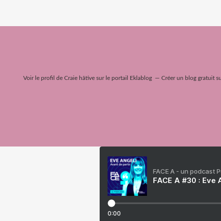
Voir le profil de
Craie hâtive
sur le portail Eklablog
Créer un blog gratuit s
FACE A - un podcast 
FACE A #30 : Eve A
0:00