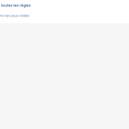
 toutes les règles
s les jeux vidéo
us choquant de Rockstar ? - Le scandale BULLY
e plus moche de Steam
du RÊVE tourne au CAUCHEMAR
pendant 8 heures
it… à tort
umiliés par un jeu vidéo
ire - Final Fantasy 8
ti un empire - Age of Empires
story DOFUS
tard, il crée l'un des pires jeux de tous les temps, MindsEye.