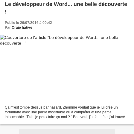
Le développeur de Word... une belle découverte
!
Publié le 29/07/2016 à 00:42
Par
Craie hâtive
Ça m'est tombé dessus par hasard. Zhomme voulait que je lui crée un
formulaire avec une partie modifiable ou à compléter et une partie
intouchable. "Euh, je peux faire ça moi ? " Ben voui, j'ai fouiné et j'ai trouvé
!!!! Vous connaissez déjà peut-être,...