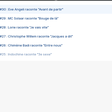
#30 : Eve Angeli raconte "Avant de partir"
#29 : MC Solaar raconte "Bouge de là"
28 : Lorie raconte "Je vais vite"
#27 : Christophe Willem raconte "Jacques a dit"
#26 : Chimène Badi raconte "Entre nous"
#25 : Indochine raconte "3e sexe"
#24 : Zaho raconte "C'est chelou"
#23 : Patrick Bruel raconte "Au café des délices"
#22 : Kyo raconte "Le chemin"
#21 : Nolwenn Leroy raconte "Cassé"
#20 : Patrick Hernandez raconte "Born to be alive"
#19 : Lorie raconte "Près de moi"