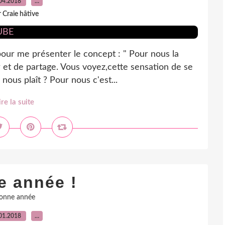
04.2018
…
 Craie hâtive
pour me présenter le concept : " Pour nous la
ir et de partage. Vous voyez,cette sensation de se
nous plaît ? Pour nous c'est...
ire la suite
e année !
onne année
01.2018
…