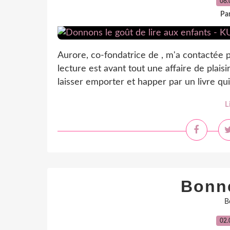
08.
Par
Aurore, co-fondatrice de , m'a contactée 
lecture est avant tout une affaire de plais
laisser emporter et happer par un livre qui 
L
Bonn
B
02.