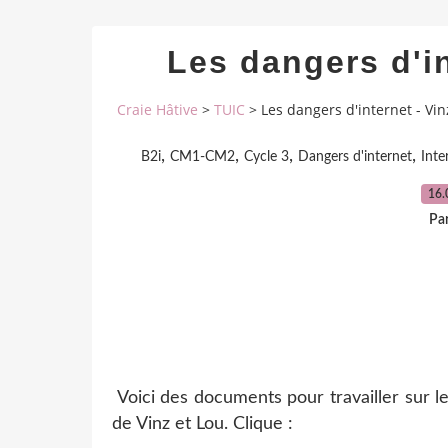
Les dangers d'in
Craie Hâtive
>
TUIC
>
Les dangers d'internet - Vin
,
,
,
,
B2i
CM1-CM2
Cycle 3
Dangers d'internet
Inte
16.
Par
Voici des documents pour travailler sur le
de Vinz et Lou. Clique :