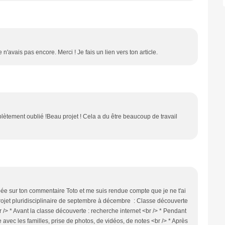
n'avais pas encore. Merci ! Je fais un lien vers ton article.
mplètement oublié !Beau projet ! Cela a du être beaucoup de travail
ée sur ton commentaire Toto et me suis rendue compte que je ne t'ai
projet pluridisciplinaire de septembre à décembre : Classe découverte
br /> * Avant la classe découverte : recherche internet <br /> * Pendant
avec les familles, prise de photos, de vidéos, de notes <br /> * Après