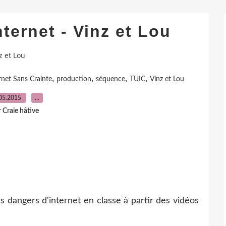
ternet - Vinz et Lou
z et Lou
,
,
,
,
rnet Sans Crainte
production
séquence
TUIC
Vinz et Lou
05.2015
…
 Craie hâtive
s dangers d'internet en classe à partir des vidéos