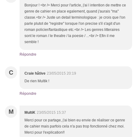
Bonjour ! <br /> Merci pour l'article, j'ai l intention de mettre ce
genre de cahier en place egalement, quand j'aurais "ma"
classe.<br /> Juste un detail terminologique : je crois que l'on
parle plutot de "registre" lorsque l'on precise s'il s'agit d'un
roman policier/fantastique etc.<br /> Les genres litteraires
sont le roman / le theatre / la poesie / ...<br /> Efin il me
semble !
Répondre
C
Craie hâtive
23/05/2015 20:19
De rien Multik !
Répondre
M
MultiK
23/05/2015 15:37
Merci pour ce partage, j'ai bien eu envie de réaliser ce genre
de cahier mais parfois cela n'a pas trop fonctionné chez moi.
Merci pour l'explication!!